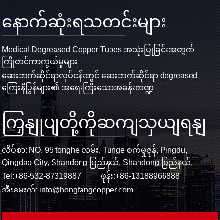
နောက်ဆုံးရသတင်းများ
Medical Degreased Copper Tubes အသုံးပြုခြင်းအတွက်
ကြိုတင်ကာကွယ်မှုများ
ဆေးဘက်ဆိုင်ရာလုပ်ငန်းတွင် ဆေးဘက်ဆိုင်ရာ degreased
ကြေးနီပြွန်များ၏ အရေးကြီးသောအခန်းကဏ္ဍ
ကြှနျုပျတို့ကိုဆကျသှယျရနျ
လိပ်စာ: NO. 95 tonghe လမ်း, Tunge စက်မှုဇုန်, Pingdu,
Qingdao City, Shandong ပြည်နယ်, Shandong ပြည်နယ်,
Tel:
+86-532-87319887
ဖုန်း:
+86-13188966888
အီးမေးလ်:
info@hongfangcopper.com