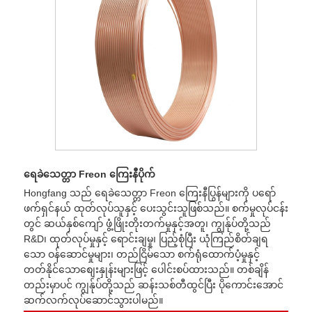
ရေခဲသေတ္တာ Freon ကြေးနီပိုက်
Hongfang သည် ရေခဲသေတ္တာ Freon ကြေးနီပြွန်များကို ပရော်
ဖက်ရှင်နယ် ထုတ်လုပ်သူနှင့် ပေးသွင်းသူဖြစ်သည်။ စက်မှုလုပ်ငန်း
တွင် ဆယ်နှစ်ကျော် ဖွံ့ဖြိုးတိုးတက်မှုနှင့်အတူ၊ ကျွန်ုပ်တို့သည်
R&D၊ ထုတ်လုပ်မှုနှင့် ရောင်းချမှု၊ ပြည့်စုံပြီး ယုံကြည်စိတ်ချရ
သော ဝန်ဆောင်မှုများ၊ တည်ငြိမ်သော စက်ရုံထောက်ပံ့မှုနှင့်
တတ်နိုင်သောစျေးနှုန်းများဖြင့် ပေါင်းစပ်ထားသည်။ တစ်ချိန်
တည်းမှာပင် ကျွန်ုပ်တို့သည် ဆန်းသစ်တီထွင်ပြီး ပိုကောင်းအောင်
ဆက်လက်လုပ်ဆောင်သွားပါမည်။