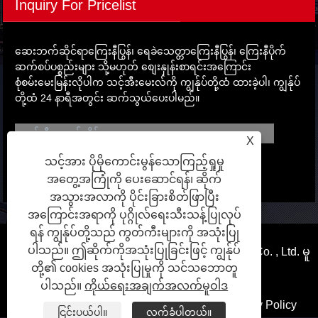
Inquiry For Pricelist
ဆေးဘက်ဆိုင်ရာကြေးနီပြွန်၊ ရေခဲသေတ္တာကြေးနီပြွန်၊ ကြေးနီပိုက်
ဆက်စပ်ပစ္စည်းများ သို့မဟုတ် စျေးနှုန်းစာရင်းအကြောင်း
စုံစမ်းမေးမြန်းလိုပါက သင့်အီးမေးလ်ကို ကျွန်ုပ်တို့ထံ ထားခဲ့ပါ၊ ကျွန်ုပ်
တို့ထံ 24 နာရီအတွင်း ဆက်သွယ်ပေးပါမည်။
X
သင့်အား ပိုမိုကောင်းမွန်သောကြည့်ရှုမှု
အတွေ့အကြုံကို ပေးဆောင်ရန်၊ ဆိုက်
အသွားအလာကို ပိုင်းခြားစိတ်ဖြာပြီး
အကြောင်းအရာကို ပုဂ္ဂိုလ်ရေးသီးသန့်ပြုလုပ်
ရန် ကျွန်ုပ်တို့သည် ကွတ်ကီးများကို အသုံးပြု
ပါသည်။ ဤဆိုက်ကိုအသုံးပြုခြင်းဖြင့် ကျွန်ုပ်
မူပိုင်ခွင့်© 2024 Qingdao Hongfang Metal Temple Co. , Ltd. မူ
တို့၏ cookies အသုံးပြုမှုကို သင်သဘောတူ
ပိုင်ခွင့်များအားလုံးကိုထိန်းသိမ်းထားသည်။
ပါသည်။
ကိုယ်ရေးအချက်အလက်မူဝါဒ
လင့်များ
Sitemap
RSS
XML
Privacy Policy
ငြင်းပယ်ပါ။
လက်ခံပါတယ်။