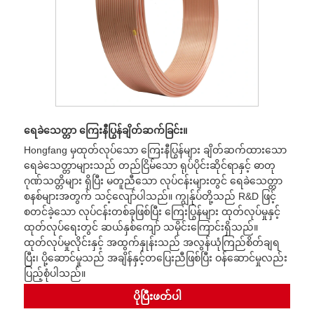
ရေခဲသေတ္တာ ကြေးနီပြွန်ချိတ်ဆက်ခြင်း။
Hongfang မှထုတ်လုပ်သော ကြေးနီပြွန်များ ချိတ်ဆက်ထားသော
ရေခဲသေတ္တာများသည် တည်ငြိမ်သော ရုပ်ပိုင်းဆိုင်ရာနှင့် ဓာတု
ဂုဏ်သတ္တိများ ရှိပြီး မတူညီသော လုပ်ငန်းများတွင် ရေခဲသေတ္တာ
စနစ်များအတွက် သင့်လျော်ပါသည်။ ကျွန်ုပ်တို့သည် R&D ဖြင့်
စတင်ခဲ့သော လုပ်ငန်းတစ်ခုဖြစ်ပြီး ကြေးပြွန်များ ထုတ်လုပ်မှုနှင့်
ထုတ်လုပ်ရေးတွင် ဆယ်နှစ်ကျော် သမိုင်းကြောင်းရှိသည်။
ထုတ်လုပ်မှုလိုင်းနှင့် အထွက်နှုန်းသည် အလွန်ယုံကြည်စိတ်ချရ
ပြီး၊ ပို့ဆောင်မှုသည် အချိန်နှင့်တပြေးညီဖြစ်ပြီး ဝန်ဆောင်မှုလည်း
ပြည့်စုံပါသည်။
ပိုပြီးဖတ်ပါ