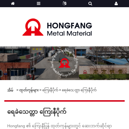
ပရော်ဖက်ရှင်နယ် အာရုံစိုက်မှု၊ အရည်အသွေးမြင့် ထုတ်ကုန်များ
>
ထုတ်ကုန်များ
>
ကြေးနီပိုက်
>
ရေခဲသေတ္တာ ကြေးနီပိုက်
အိမ်
Hongfang - ထုတ်ကုန်များ
ရေခဲသေတ္တာ ကြေးနီပိုက်
Hongfang ၏ ကြေးနီပြွန် ထုတ်ကုန်များတွင် ဆေးဘက်ဆိုင်ရာ