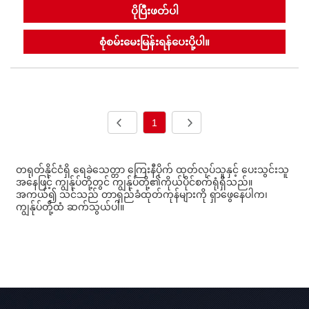
ပိုပြီးဖတ်ပါ
စုံစမ်းမေးမြန်းရန်ပေးပို့ပါ။
1
တရုတ်နိုင်ငံရှိ ရေခဲသေတ္တာ ကြေးနီပိုက် ထုတ်လုပ်သူနှင့် ပေးသွင်းသူ
အနေဖြင့် ကျွန်ုပ်တို့တွင် ကျွန်ုပ်တို့၏ကိုယ်ပိုင်စက်ရုံရှိသည်။
အကယ်၍ သင်သည် တာရှည်ခံထုတ်ကုန်များကို ရှာဖွေနေပါက၊
ကျွန်ုပ်တို့ထံ ဆက်သွယ်ပါ။