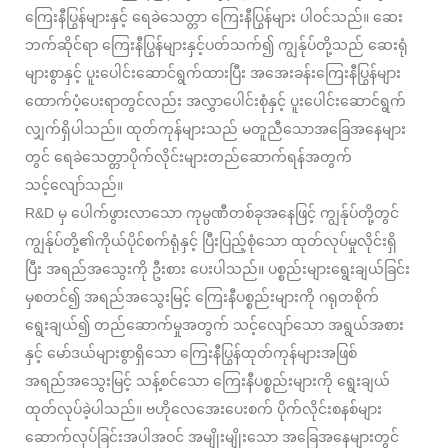
ကြေးနီပြွန်များနှင့် ရေခဲသေတ္တာ ကြေးနီပြွန်များ ပါဝင်သည်။ ဆေး
ဘက်ဆိုင်ရာ ကြေးနီပြွန်များနှင့်ပတ်သက်၍ ကျွန်ုပ်တို့သည် ဆေးရုံ
များစွာနှင့် ပူးပေါင်းဆောင်ရွက်ထားပြီး အအေးခန်းကြေးနီပြွန်များ
ထောက်ပံ့ပေးရာတွင်လည်း အလွှာပေါင်းစုံနှင့် ပူးပေါင်းဆောင်ရွက်
လျှက်ရှိပါသည်။ ထုတ်ကုန်များသည် မတူညီသောအခြေအနေများ
တွင် ရေခဲသေတ္တာပိုက်လိုင်းများတည်ဆောက်ရန်အတွက်
သင့်လျော်သည်။
R&D မှ ပေါက်ဖွားလာသော ကုမ္ပဏီတစ်ခုအနေဖြင့် ကျွန်ုပ်တို့တွင်
ကျွန်ုပ်တို့၏ကိုယ်ပိုင်စက်ရုံနှင့် ပြီးပြည့်စုံသော ထုတ်လုပ်မှုလိုင်းရှိ
ပြီး အရည်အသွေးကို ဦးစား ပေးပါသည်။ ပစ္စည်းများရွေးချယ်ခြင်း
မှစတင်၍ အရည်အသွေးမြင့် ကြေးနီပစ္စည်းများကို ဂရုတစိုက်
ရွေးချယ်၍ တည်ဆောက်မှုအတွက် သင့်လျော်သော အရွယ်အစား
နှင့် မော်ဒယ်များစွာရှိသော ကြေးနီပြွန်ထုတ်ကုန်များအဖြစ်
အရည်အသွေးမြင့် သန့်စင်သော ကြေးနီပစ္စည်းများကို ရွေးချယ်
ထုတ်လုပ်ခဲ့ပါသည်။ ဗဟိုလေအေးပေးစက် ပိုက်လိုင်းစနစ်များ
ဆောက်လုပ်ခြင်းအပါအဝင် အမျိုးမျိုးသော အခြေအနေများတွင်