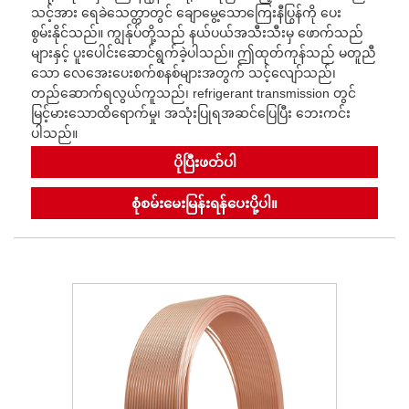
သင့်အား ရေခဲသေတ္တာတွင် ချောမွေ့သောကြေးနီပြွန်ကို ပေး
စွမ်းနိုင်သည်။ ကျွန်ုပ်တို့သည် နယ်ပယ်အသီးသီးမှ ဖောက်သည်
များနှင့် ပူးပေါင်းဆောင်ရွက်ခဲ့ပါသည်။ ဤထုတ်ကုန်သည် မတူညီ
သော လေအေးပေးစက်စနစ်များအတွက် သင့်လျော်သည်၊
တည်ဆောက်ရလွယ်ကူသည်၊ refrigerant transmission တွင်
မြင့်မားသောထိရောက်မှု၊ အသုံးပြုရအဆင်ပြေပြီး ဘေးကင်း
ပါသည်။
ပိုပြီးဖတ်ပါ
စုံစမ်းမေးမြန်းရန်ပေးပို့ပါ။