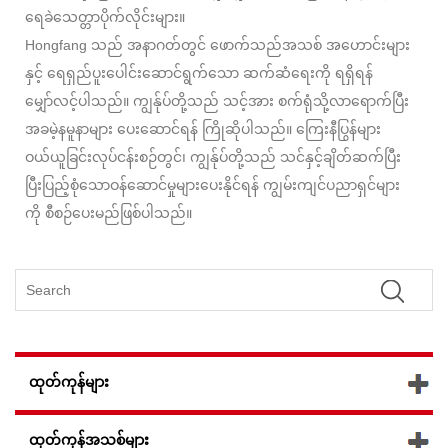
ရေခဲသေတ္တာပိုက်လိုင်းများ။
Hongfang သည် အနာဂတ်တွင် ဖောက်သည်အသစ် အဟောင်းများ
နှင့် ရေရှည်ပူးပေါင်းဆောင်ရွက်သော ဆက်ဆံရေးကို ရရှိရန်
မျှော်လင့်ပါသည်။ ကျွန်ုပ်တို့သည် သင့်အား စက်ရုံသို့လာရောက်ပြီး
အခမဲ့နမူနာများ ပေးဆောင်ရန် ကြိုဆိုပါသည်။ ကြေးနီပြွန်များ
ဝယ်ယူခြင်းလုပ်ငန်းစဉ်တွင်၊ ကျွန်ုပ်တို့သည် သင်နှင့်ချိတ်ဆက်ပြီး
ပြီးပြည့်စုံသောဝန်ဆောင်မှုများပေးနိုင်ရန် ကျွမ်းကျင်ပညာရှင်များ
ကို စီစဉ်ပေးမည်ဖြစ်ပါသည်။
ထုတ်ကုန်များ
ထုတ်ကုန်အသစ်များ