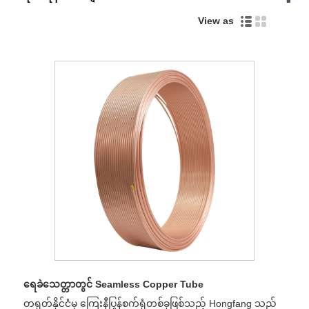
View as
ရေခဲသေတ္တာတွင် Seamless Copper Tube
တရုတ်နိုင်ငံမှ ကြေးနီပြွန်စက်ရုံတစ်ခုဖြစ်သည့် Hongfang သည်