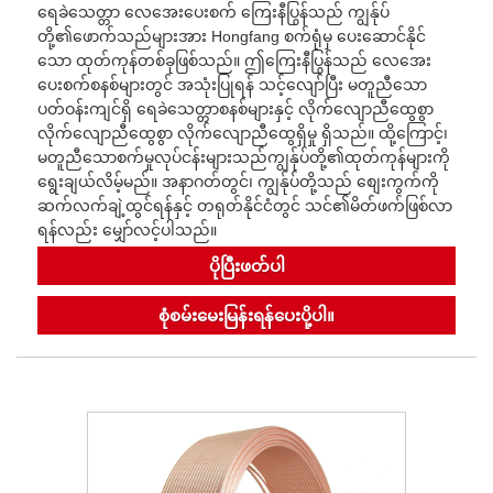
ရေခဲသေတ္တာ လေအေးပေးစက် ကြေးနီပြွန်သည် ကျွန်ုပ်
တို့၏ဖောက်သည်များအား Hongfang စက်ရုံမှ ပေးဆောင်နိုင်
သော ထုတ်ကုန်တစ်ခုဖြစ်သည်။ ဤကြေးနီပြွန်သည် လေအေး
ပေးစက်စနစ်များတွင် အသုံးပြုရန် သင့်လျော်ပြီး မတူညီသော
ပတ်ဝန်းကျင်ရှိ ရေခဲသေတ္တာစနစ်များနှင့် လိုက်လျောညီထွေစွာ
လိုက်လျောညီထွေစွာ လိုက်လျောညီထွေရှိမှု ရှိသည်။ ထို့ကြောင့်၊
မတူညီသောစက်မှုလုပ်ငန်းများသည်ကျွန်ုပ်တို့၏ထုတ်ကုန်များကို
ရွေးချယ်လိမ့်မည်။ အနာဂတ်တွင်၊ ကျွန်ုပ်တို့သည် စျေးကွက်ကို
ဆက်လက်ချဲ့ထွင်ရန်နှင့် တရုတ်နိုင်ငံတွင် သင်၏မိတ်ဖက်ဖြစ်လာ
ရန်လည်း မျှော်လင့်ပါသည်။
ပိုပြီးဖတ်ပါ
စုံစမ်းမေးမြန်းရန်ပေးပို့ပါ။