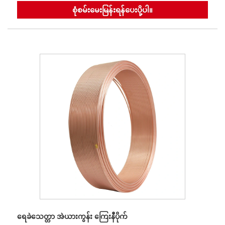
စုံစမ်းမေးမြန်းရန်ပေးပို့ပါ။
ရေခဲသေတ္တာ အဲယားကွန်း ကြေးနီပိုက်